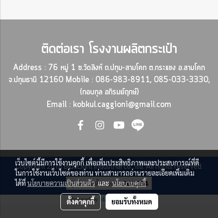
ติดต่อเรา
โรงงานผลิตกระเป๋า
Address : 76 หมู่ 1 ซ.วัดสิงห์ ถ.ปทุม-สามโคก ต.กระแชง อ.สามโคก
จ.ปทุมธานี 12160
Mobile : 086-983-8911, 085-033-3330,
(กอบกุล อภิรมย์ฤกษ์)
Email : kobkul.caggioni@gmail.com
เว็บไซต์นี้มีการใช้งานคุกกี้ เพื่อเพิ่มประสิทธิภาพและประสบการณ์ที่ดี
Copyright 2016 BlueLight industrial co., ltd. All rights reserved.
ในการใช้งานเว็บไซต์ของท่าน ท่านสามารถอ่านรายละเอียดเพิ่มเติม
ผู้เข้าชมทั้งหมด
708,294
ได้ที่
นโยบายความเป็นส่วนตัว
และ
นโยบายคุกกี้
Powered by
MakeWebEasy.com
ตั้งค่าคุกกี้
ยอมรับทั้งหมด