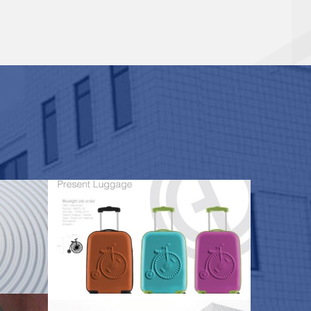
Product model with emboss Logo
69 ผู้ชม