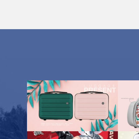
el
Product model with Graphic
12738 ผู้ชม
Product Style Luggage&Bag
,
9704 ผู้ชม
Produc