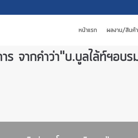
หน้าแรก
ผลงาน/สินค้า
าร จากคำว่า"บ.บูลไล้ท์ฯอ