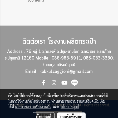
(Content)
ติดต่อเรา
โรงงานผลิตกระเป๋า
Address : 76 หมู่ 1 ซ.วัดสิงห์ ถ.ปทุม-สามโคก ต.กระแชง อ.สามโคก
จ.ปทุมธานี 12160
Mobile : 086-983-8911, 085-033-3330,
(กอบกุล อภิรมย์ฤกษ์)
Email : kobkul.caggioni@gmail.com
เว็บไซต์นี้มีการใช้งานคุกกี้ เพื่อเพิ่มประสิทธิภาพและประสบการณ์ที่ดี
ในการใช้งานเว็บไซต์ของท่าน ท่านสามารถอ่านรายละเอียดเพิ่มเติม
Copyright 2016 BlueLight industrial co., ltd. All rights reserved.
ได้ที่
นโยบายความเป็นส่วนตัว
และ
นโยบายคุกกี้
ผู้เข้าชมทั้งหมด
709,482
ตั้งค่าคุกกี้
ยอมรับทั้งหมด